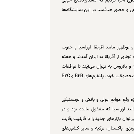
ری اجرا کردیم که دستاوردهای خوبی
امل نمایشگاهی و حضور هدفمند در این نمایشگاه‌ها
و نوظهور مانند آفریقا، اوراسیا و جنوب
زود: از ابتدای سال تا امروز ۴۰ هیات تجاری از آفریقا به ایران آمدند و هفته
وسیه و بلاروس به تهران می‌آیند تا توافقات
مهمی انجام شود. برای ارتباط میان تجار و معرفی محصولات خود، پلتفرم‌های B۲B و B۲C
ه رفع موانع پولی و بانکی و لجستیکی
انند اوراسیا که مغفول مانده بود و در
ان بازارهای جدید را با قابلیت رقابت
ندونزی، پاکستان، ترکیه و سایر کشورهای