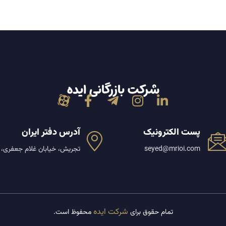
شرکت بازرگانی ایده
پست الکترونیک
آدرس دفتر ایران
seyed@mrioi.com
تجریش، خیابان غلام جعفری، پل
شرکت ایده
تمام حقوق برای
محفوظ است.