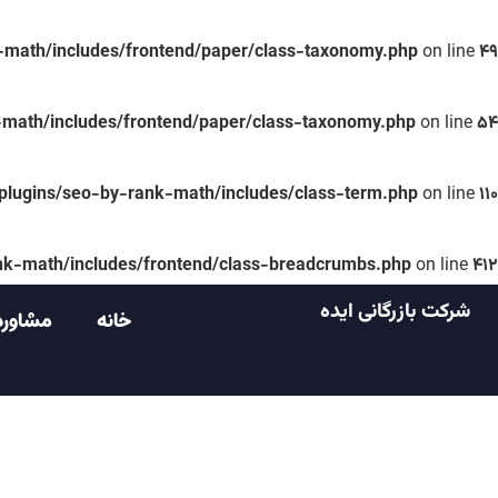
-math/includes/frontend/paper/class-taxonomy.php
on line
49
math/includes/frontend/paper/class-taxonomy.php
on line
54
plugins/seo-by-rank-math/includes/class-term.php
on line
110
nk-math/includes/frontend/class-breadcrumbs.php
on line
412
شرکت بازرگانی ایده
خانه
مشاوره