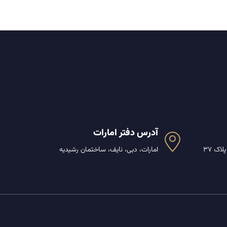
آدرس دفتر امارات
اک 37
امارات، دبی، نایف، ساختمان رشیدیه