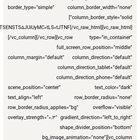
ZSUzRCUyMmlubGluZSUyMiUyMGZvcm0tdGhlbWUlM0QlMjIlMjI