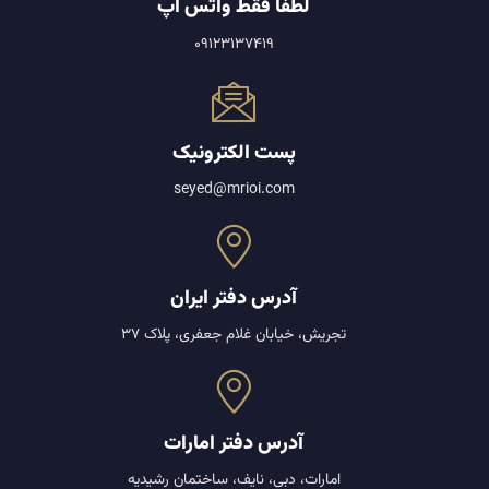
لطفا فقط واتس اپ
09123137419
پست الکترونیک
seyed@mrioi.com
آدرس دفتر ایران
تجریش، خیابان غلام جعفری، پلاک 37
آدرس دفتر امارات
امارات، دبی، نایف، ساختمان رشیدیه