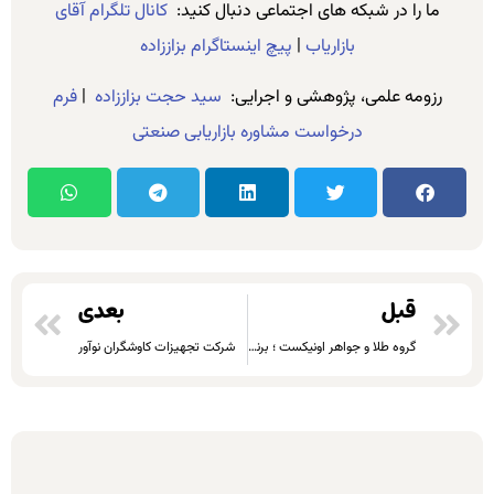
ما را در شبکه های اجتماعی دنبال کنید:
کانال تلگرام آقای
بازاریاب
|
پیچ اینستاگرام بزاززاده
رزومه علمی، پژوهشی و اجرایی:
سید حجت بزاززاده
|
فرم
درخواست مشاوره بازاریابی صنعتی
قبل
بعدی
گروه طلا و جواهر اونیکست ؛ برنامه پول کجاست؟
شرکت تجهیزات کاوشگران نوآور