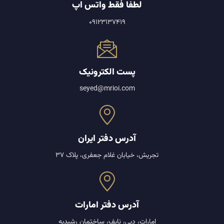
لطفا فقط واتس اپ
09123137419
پست الکترونیک
seyed@mrioi.com
آدرس دفتر ایران
تجریش، خیابان غلام جعفری، پلاک 37
آدرس دفتر امارات
امارات، دبی، نایف، ساختمان رشیدیه