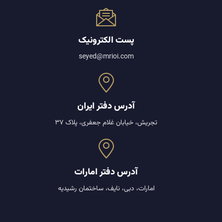
۱. چرا دبی بهترین گزینه برای خرید مستقیم از تولیدکنندگان
است؟
پست الکترونیک
۲. روش های خرید مستقیم از تولیدکنندگان در دبی چیست؟
seyed@mrioi.com
۳. چگونه می توان از تأمین کنندگان معتبر در دبی خرید کرد؟
۴. مزایای حذف واسطه ها در خرید از دبی چیست؟
آدرس دفتر ایران
۵ . چگونه از کلاهبرداری در خرید عمده از دبی جلوگیری کنیم؟
تجریش، خیابان غلام جعفری، پلاک 37
۶. چرا همکاری با شرکت های بازرگانی برای خرید از دبی توصیه
می شود؟
آدرس دفتر امارات
امارات، دبی، نایف، ساختمان رشیدیه