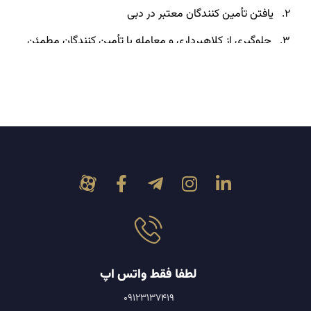
۲. یافتن تأمین کنندگان معتبر در دبی
۳. جلوگیری از کلاهبرداری و معامله با تأمین کنندگان مطمئن
چگونه با خیال راحت از دبی خرید کنیم؟
چرا منبع یابی تأمین کننده در دبی اهمیت دارد؟
اهمیت منبع یابی تأمین کننده در دبی
۱. دسترسی به تولیدکنندگان و عمده فروشان اصلی
۲. کاهش هزینه ها و افزایش حاشیه سود
۳. تضمین کیفیت و بهبود همکاری های بلندمدت
۴. تسهیل در حمل ونقل و واردات کالا به ایران
چرا باید از یک شرکت بازرگانی برای منبع یابی تأمین کننده در
لطفا فقط واتس اپ
دبی کمک بگیریم؟
09123137419
پرسش و پاسخ های متداول