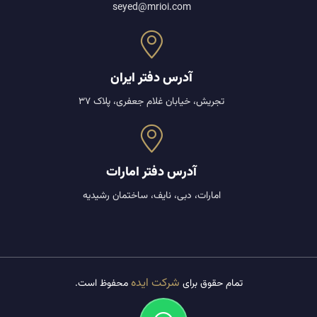
seyed@mrioi.com
✅ دریافت کارت بازرگانی معتبر
❌ ممنوعیت صادرات فرش با الیاف مصنوعی
نقش مشاوران صادرات در موفقیت تجاری
آدرس دفتر ایران
تجریش، خیابان غلام جعفری، پلاک 37
آدرس دفتر امارات
امارات، دبی، نایف، ساختمان رشیدیه
شرکت ایده
تمام حقوق برای
محفوظ است.