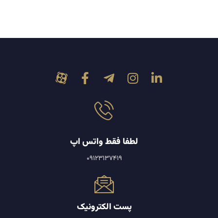
اصول بسته بندی برای صادرات فرش
اطلاعات مورد نیاز روی برچسب محصول
روش های حمل و نقل فرش به دبی
حمل دریایی، هوایی یا زمینی؟
بازاریابی و فروش در بازار دبی
حضور در نمایشگاه ها و همکاری با فروشندگان
تبلیغات آنلاین و بازاریابی محتوایی
لطفا فقط واتس اپ
آشنایی با قوانین گمرکی و استانداردهای واردات
09123137419
رعایت مقررات صادراتی امارات
قوانین صادرات فرش به امارات متحده عربی
✅ داشتن شماره تعرفه گمرکی (HS Code)
پست الکترونیک