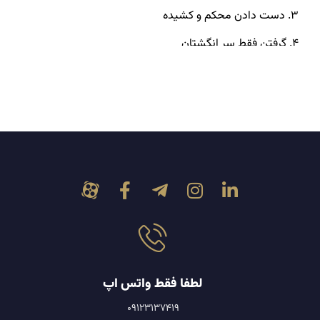
۳. دست دادن محکم و کشیده
۴. گرفتن فقط سر انگشتان
۵. گرفتن مچ، آرنج یا بازو هنگام دست دادن
عوامل تأثیرگذار بر زبان بدن در دست دادن
اهمیت درک زبان بدن در دست دادن
لطفا فقط واتس اپ
09123137419