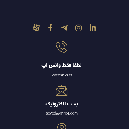
لطفا فقط واتس اپ
09123137419
پست الکترونیک
seyed@mrioi.com