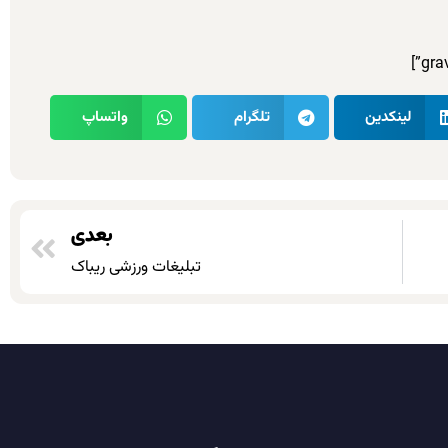
لینکدین
تلگرام
واتساپ
بعدی
تبلیغات ورزشی ریباک