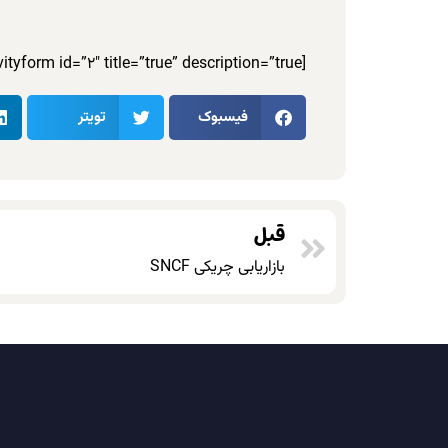
[gravityform id=”2″ title=”true” description=”true”]
فیسبوک
تویتر
قبل
بازاریابی چریکی SNCF