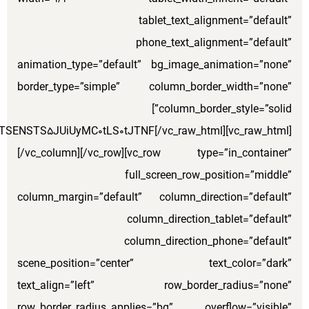
ZSUzRCUyMmlubGluZSUyMiUyMGZvcm0tdGhlbWUlM0QlMjIlMjI