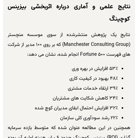
نتایج علمی و آماری درباره اثربخشی بیزینس
کوچینگ
نتایج یک پژوهش منتشرشده از سوی موسسه منچستر
(Manchester Consulting Group) که بر روی ۱۰۰ مدیر از شرکت
های فهرست Fortune 500 انجام شده، نشان می دهد:
۵۳٪ افزایش در بهره وری
۴۸٪ بهبود در کیفیت کاری
۳۹٪ ارتقاء خدمات مشتری
۳۴٪ کاهش شکایت های مشتریان
۳۲٪ افزایش احتمال ابقای مدیران کوچ شده
۲۲٪ رشد سودآوری کلی سازمان
همچنین در این مطالعه عنوان شده که متوسط بازده سرمایه
گذاری (ROI) بیزینس کوچینگ حدود ۶ برابر هزینه اولیه آن بوده