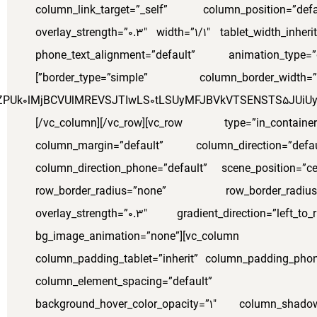
column_link_target=”_self” column_position=”defau
overlay_strength=”0.3″ width=”1/1″ tablet_width_inheri
phone_text_alignment=”default” animation_type
border_type=”simple” column_border_width=”none” column_border_style=”solid”]
PUk0lMjBCVUlMREVSJTIwLS0tLSUyMFJBVkVTSENSTS5JUiUyMC
[/vc_column][/vc_row][vc_row type=”in_containe
column_margin=”default” column_direction=”defau
column_direction_phone=”default” scene_position=”cen
row_border_radius=”none” row_border_radiu
overlay_strength=”0.3″ gradient_direction=”left_to
bg_image_animation=”none”][vc_column co
column_padding_tablet=”inherit” column_padding_phone
column_element_spacing=”default” b
background_hover_color_opacity=”1″ column_shad