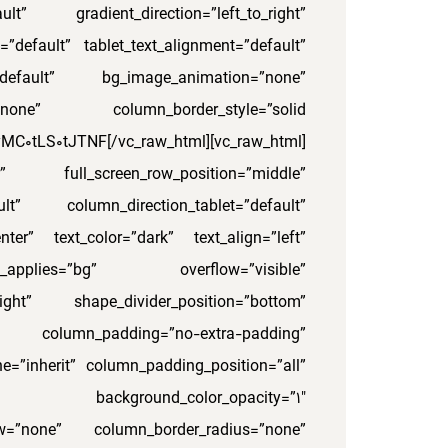
lt” gradient_direction=”left_to_right”
t=”default” tablet_text_alignment=”default”
=”default” bg_image_animation=”none”
0tLS0tJTNF[/vc_raw_html]
r” full_screen_row_position=”middle”
lt” column_direction_tablet=”default”
ter” text_color=”dark” text_align=”left”
s_applies=”bg” overflow=”visible”
_right” shape_divider_position=”bottom”
lumn_padding=”no-extra-padding”
=”inherit” column_padding_position=”all”
ackground_color_opacity=”1″
ow=”none” column_border_radius=”none”