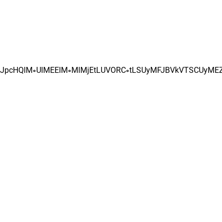
Y3JpcHQlM0UlMEElM0MlMjEtLUVORC0tLSUyMFJBVkVTSCUyMEZ