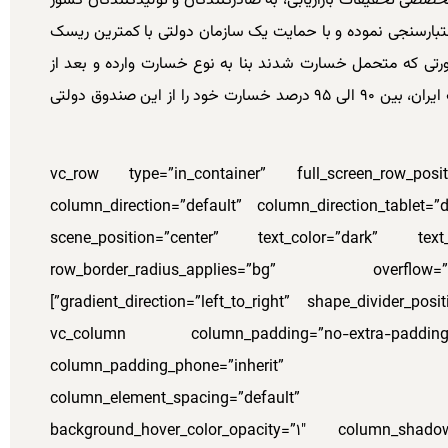
تخصصی تحقیقات بازاریابی، به صادرکنندگان و تولیدکنندگان کشور
عتبارسنجی نموده و با حمایت یک سازمان دولتی با کمترین ریسک
ورتی که متحمل خسارت شدند بنا به نوع خسارت وارده و بعد از
بررسی های واحد خسارت صندوق ضمانت صادرات ایران، بین ۹۰ الی ۹۵ درصد خسارت خود را از این صندوق دولتی
[vc_row type=”in_container” full_screen_row_posi
column_direction=”default” column_direction_tablet=”
scene_position=”center” text_color=”dark” text_
row_border_radius_applies=”bg” overflow=
gradient_direction=”left_to_right” shape_divider_position=”bottom” bg_image_animation=”none”]
[vc_column column_padding=”no-extra-padding
column_padding_phone=”inherit” co
column_element_spacing=”default” b
background_hover_color_opacity=”1″ column_shad