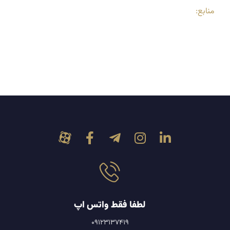
منابع:
لطفا فقط واتس اپ
09123137419